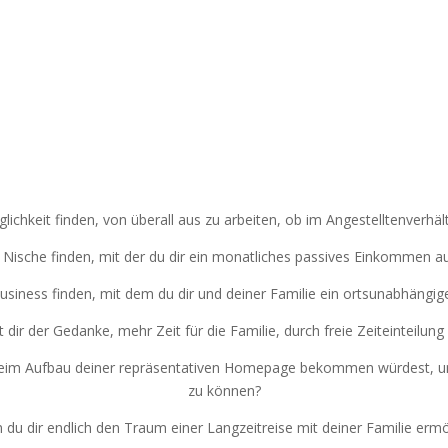
Stell dir vor…
ichkeit finden, von überall aus zu arbeiten, ob im Angestelltenverhält
 Nische finden, mit der du dir ein monatliches passives Einkommen 
siness finden, mit dem du dir und deiner Familie ein ortsunabhängi
t dir der Gedanke, mehr Zeit für die Familie, durch freie Zeiteinteilun
beim Aufbau deiner repräsentativen Homepage bekommen würdest, um
zu können?
 du dir endlich den Traum einer Langzeitreise mit deiner Familie erm