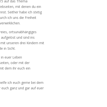
015 auf das Thema
Webseiten, mit denen du ein
st. Seither habe ich stetig
ch ich uns die Freiheit
erwirklichen.
freies, ortsunabhängiges
aufgelöst und sind ins
mit unseren drei Kindern mit
e in Sicht.
t in euer Leben
seiten, oder mit der
mit dem ihr euch ein
helfe ich euch gerne bei dem
r euch ganz und gar auf euer