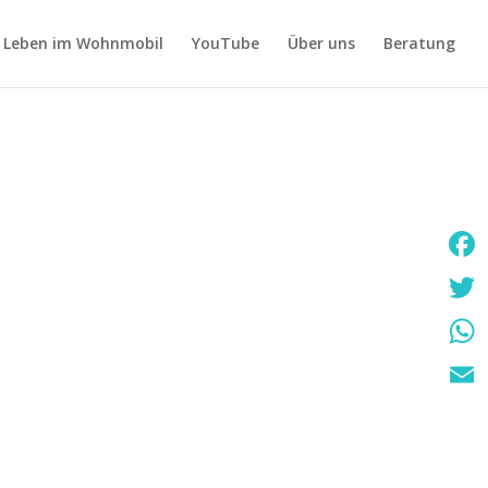
Leben im Wohnmobil
YouTube
Über uns
Beratung
Faceb
Twitte
What
Email